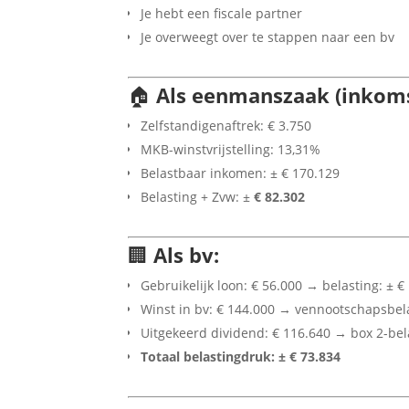
Je hebt een fiscale partner
Je overweegt over te stappen naar een bv
🏠
Als eenmanszaak (inkoms
Zelfstandigenaftrek: € 3.750
MKB-winstvrijstelling: 13,31%
Belastbaar inkomen: ± € 170.129
Belasting + Zvw: ±
€ 82.302
🏢
Als bv:
Gebruikelijk loon: € 56.000 → belasting: ± €
Winst in bv: € 144.000 → vennootschapsbela
Uitgekeerd dividend: € 116.640 → box 2-bela
Totaal belastingdruk: ± € 73.834