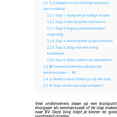
2.2
🔧 6 stappen om je overstap succesvol
aan te pakken
2.2.1
Stap 1: Analyseer je huidige situatie
2.2.2
Stap 2: Kies de juiste rechtsvorm
2.2.3
Stap 3: Regel je personeelszaken
zorgvuldig
2.2.4
Stap 4: Automatiseer je administratie
2.2.5
Stap 5: Zorg voor een stevig
fundament
2.2.6
Stap 6: Werk samen met specialisten
2.3
🚧 Veelvoorkomende valkuilen bij
eenmanszaken → BV
2.4
🤝 Boekhoudoe.nl helpt jou bij elke stap
2.5
🎯 Klaar om de overstap te maken?
Veel ondernemers staan op een kruispunt
doorgaan als eenmanszaak of de stap make
naar BV. Deze blog helpt je kiezen en goe
voorbereid groeien.