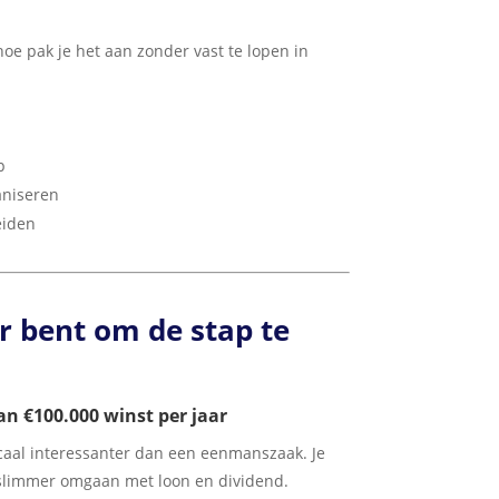
hoe pak je het aan zonder vast te lopen in
p
aniseren
eiden
ar bent om de stap te
an €100.000 winst per jaar
scaal interessanter dan een eenmanszaak. Je
 slimmer omgaan met loon en dividend.