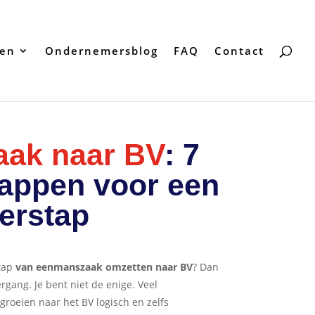
ten
Ondernemersblog
FAQ
Contact
ak naar BV
: 7
tappen voor een
erstap
stap
van eenmanszaak omzetten naar BV
? Dan
rgang. Je bent niet de enige. Veel
roeien naar het BV logisch en zelfs