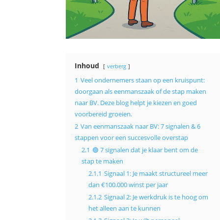
Inhoud
verberg
1
Veel ondernemers staan op een kruispunt:
doorgaan als eenmanszaak of de stap maken
naar BV. Deze blog helpt je kiezen en goed
voorbereid groeien.
2
Van eenmanszaak naar BV: 7 signalen & 6
stappen voor een succesvolle overstap
2.1
🟢 7 signalen dat je klaar bent om de
stap te maken
2.1.1
Signaal 1: Je maakt structureel meer
dan €100.000 winst per jaar
2.1.2
Signaal 2: Je werkdruk is te hoog om
het alleen aan te kunnen