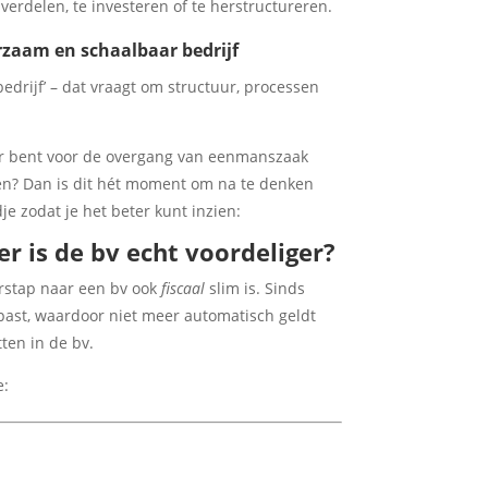
erdelen, te investeren of te herstructureren.
rzaam en schaalbaar bedrijf
bedrijf’ – dat vraagt om structuur, processen
aar bent voor de overgang van eenmanszaak
en? Dan is dit hét moment om na te denken
e zodat je het beter kunt inzien:
r is de bv echt voordeliger?
rstap naar een bv ook
fiscaal
slim is. Sinds
epast, waardoor niet meer automatisch geldt
tten in de bv.
e: