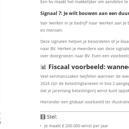
Een bv maakt het makkelijker om aandelen te v
Signaal 7: Je wilt bouwen aan een duu
Van ‘werken in je bedrijf’ naar ‘werken aan je 
en mensen.
Deze signalen helpen je beoordelen of je kl
naar BV. Herken je meerdere van deze signal
over doorgroeien naar BV. Even een voorbeeldj
📊
Fiscaal voorbeeld: wannee
Veel eenmanszaken twijfelen wanneer de ove
2024 zijn de belastingtarieven in box 2 aang
dat je jarenlang belastingvrij winst kunt oppo
Hieronder een globaal voorbeeld ter illustrati
:
🧮 Stel:
n
d
Je maakt € 200.000 winst per jaar