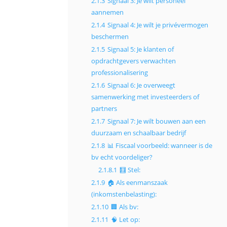
2.1.3
Signaal 3: Je wilt personeel
aannemen
2.1.4
Signaal 4: Je wilt je privévermogen
beschermen
2.1.5
Signaal 5: Je klanten of
opdrachtgevers verwachten
professionalisering
2.1.6
Signaal 6: Je overweegt
samenwerking met investeerders of
partners
2.1.7
Signaal 7: Je wilt bouwen aan een
duurzaam en schaalbaar bedrijf
2.1.8
📊 Fiscaal voorbeeld: wanneer is de
bv echt voordeliger?
2.1.8.1
🧮 Stel:
2.1.9
🏠 Als eenmanszaak
(inkomstenbelasting):
2.1.10
🏢 Als bv:
2.1.11
🧠 Let op: