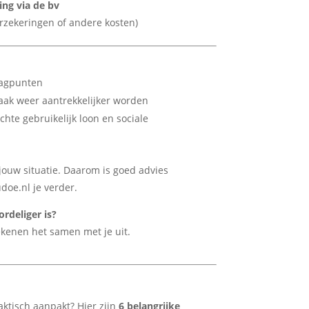
ting via de bv
erzekeringen of andere kosten)
lagpunten
aak weer aantrekkelijker worden
hte gebruikelijk loon en sociale
 jouw situatie. Daarom is goed advies
doe.nl je verder.
ordeliger is?
ekenen het samen met je uit.
raktisch aanpakt? Hier zijn
6 belangrijke