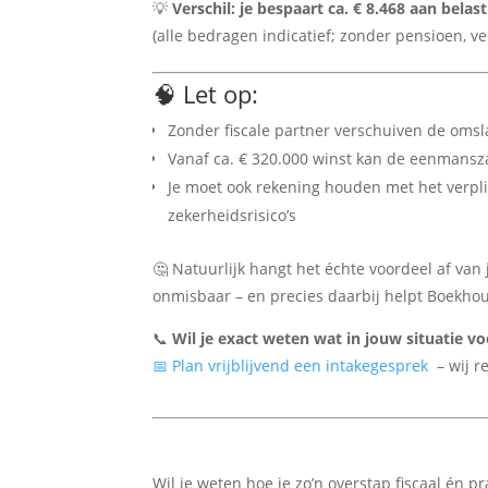
💡
Verschil: je bespaart ca. € 8.468 aan belas
(alle bedragen indicatief; zonder pensioen, v
🧠 Let op:
Zonder fiscale partner verschuiven de oms
Vanaf ca. € 320.000 winst kan de eenmansz
Je moet ook rekening houden met het verplic
zekerheidsrisico’s
🤔 Natuurlijk hangt het échte voordeel af van
onmisbaar – en precies daarbij helpt Boekhou
📞
Wil je exact weten wat in jouw situatie vo
📅 Plan vrijblijvend een intakegesprek
– wij r
Wil je weten hoe je zo’n overstap fiscaal én p