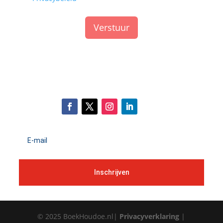
Verstuur
Inschrijven
© 2025 BoekHoudoe.nl|
Privacyverklaring
|