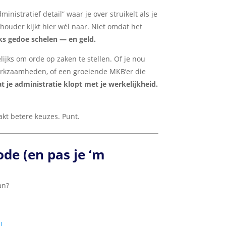
ministratief detail” waar je over struikelt als je
khouder kijkt hier wél naar. Niet omdat het
aks gedoe schelen — en geld.
ks om orde op zaken te stellen. Of je nou
erkzaamheden, of een groeiende MKB’er die
t je administratie klopt met je werkelijkheid.
akt betere keuzes. Punt.
ode (en pas je ‘m
an?
l