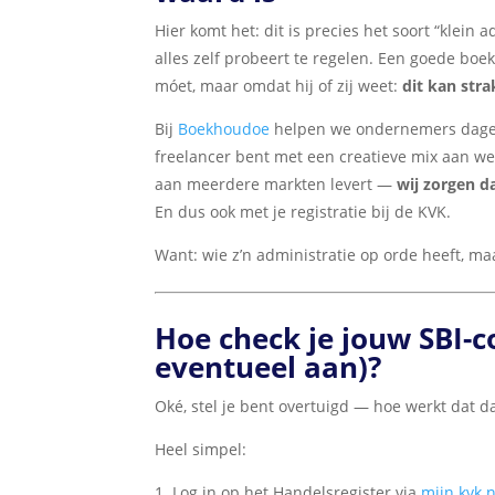
Hier komt het: dit is precies het soort “klein ad
alles zelf probeert te regelen. Een goede boe
móet, maar omdat hij of zij weet:
dit kan str
Bij
Boekhoudoe
helpen we ondernemers dagelij
freelancer bent met een creatieve mix aan w
aan meerdere markten levert —
wij zorgen da
En dus ook met je registratie bij de KVK.
Want: wie z’n administratie op orde heeft, ma
Hoe check je jouw SBI-c
eventueel aan)?
Oké, stel je bent overtuigd — hoe werkt dat d
Heel simpel:
1. Log in op het Handelsregister via
mijn.kvk.n