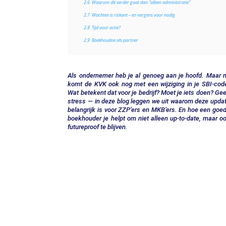
2.6
Waarom dit verder gaat dan “alleen administratie”
2.7
Wachten is riskant – en nergens voor nodig
2.8
Tijd voor actie?
2.9
Boekhoudoe als partner
Als ondernemer heb je al genoeg aan je hoofd. Maar 
komt de KVK ook nog met een wijziging in je SBI-cod
Wat betekent dat voor je bedrijf? Moet je iets doen? Ge
stress — in deze blog leggen we uit waarom deze upda
belangrijk is voor ZZP’ers en MKB’ers. En hoe een goe
boekhouder je helpt om niet alleen up-to-date, maar o
futureproof te blijven.