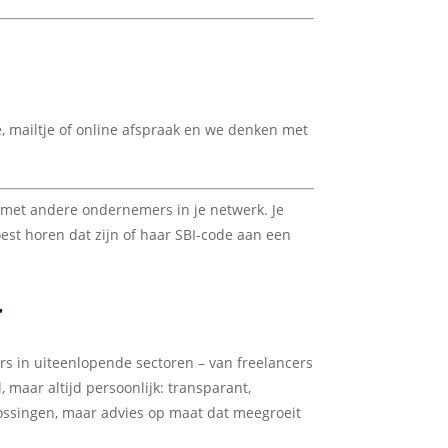
e, mailtje of online afspraak en we denken met
l met andere ondernemers in je netwerk. Je
oest horen dat zijn of haar SBI-code aan een
r
 in uiteenlopende sectoren – van freelancers
 maar altijd persoonlijk: transparant,
ossingen, maar advies op maat dat meegroeit