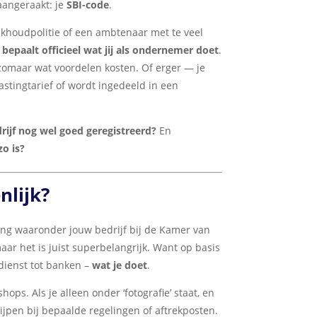
 aangeraakt: je
SBI-code
.
oekhoudpolitie of een ambtenaar met te veel
 bepaalt officieel wat jij als ondernemer doet
.
e zomaar wat voordelen kosten. Of erger — je
astingtarief of wordt ingedeeld in een
rijf nog wel goed geregistreerd?
En
zo is?
nlijk?
ing waaronder jouw bedrijf bij de Kamer van
aar het is juist superbelangrijk. Want op basis
gdienst tot banken –
wat je doet
.
shops. Als je alleen onder ‘fotografie’ staat, en
rijpen bij bepaalde regelingen of aftrekposten.