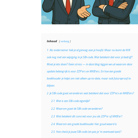
Inhoud
verberg
1
Als ondernemer heb je al genoeg aan je hoofd. Maar nu komt de KVK
ook nog met een wijziging in je SBI-code. Wat betekent dat voor je bedrijf?
Moet je iets doen? Geen stress — in deze blog leggen we uit waarom deze
update belangrijk is voor ZZP’ers en MKB’ers. En hoe een goede
boekhouder je helpt om niet alleen up-to-date, maar ook futureproof te
blijven.
2
Je SBI-code gaat veranderen: wat betekent dat voor ZZP’ers en MKB’ers?
2.1
Wat is een SBI-code eigenlijk?
2.2
Waarom gaat de SBI-code veranderen?
2.3
Wat betekent dit concreet voor jou als ZZP’er of MKB’er?
2.4
Waarom een goede boekhouder hier goud waard is
2.5
Hoe check je jouw SBI-code (en pas je ‘m eventueel aan)?