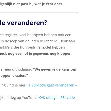
igenlijk niet past bij wat je écht doet.
de veranderen?
lsregister. Veel bedrijven hebben ooit een
jn in de loop van de jaren veranderd. Denk aan
f mkb’ers die hun bedrijfsmodel hebben
heck nog even of je gegevens nog kloppen,
aar een uitnodiging:
“We geven je de kans om
knoppen draaien.”
ing vind je hier:
Je SBI-code gaat veranderen –
ijke uitleg op YouTube:
KVK uitlegt – SBI-code