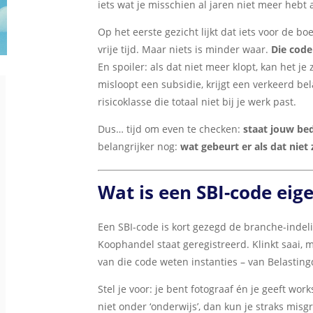
iets wat je misschien al jaren niet meer hebt
Op het eerste gezicht lijkt dat iets voor de b
vrije tijd. Maar niets is minder waar.
Die code
En spoiler: als dat niet meer klopt, kan het j
misloopt een subsidie, krijgt een verkeerd bel
risicoklasse die totaal niet bij je werk past.
Dus… tijd om even te checken:
staat jouw bed
belangrijker nog:
wat gebeurt er als dat niet 
Wat is een SBI-code eige
Een SBI-code is kort gezegd de branche-indel
Koophandel staat geregistreerd. Klinkt saai, m
van die code weten instanties – van Belastin
Stel je voor: je bent fotograaf én je geeft work
niet onder ‘onderwijs’, dan kun je straks misg