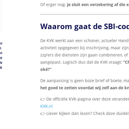
Of erger nog:
je sluit een verzekering af die e
Waarom gaat de SBI-co
De KVK werkt aan een schoner, actueler Hande
nu
activiteit opgegeven bij inschrijving, maar zi
e.
en
zzp’ers die diensten zijn gaan combineren, o
te
aangepast. Logisch dus dat de KVK vraagt:
“C
de
ok
oké?”
De aanpassing is geen boze brief of boete, m
het goed te zetten voordat wij zelf aan de 
👉 De officiële KVK-pagina over deze verander
KVK.nl
👉 Liever kijken dan lezen? Check deze duidel