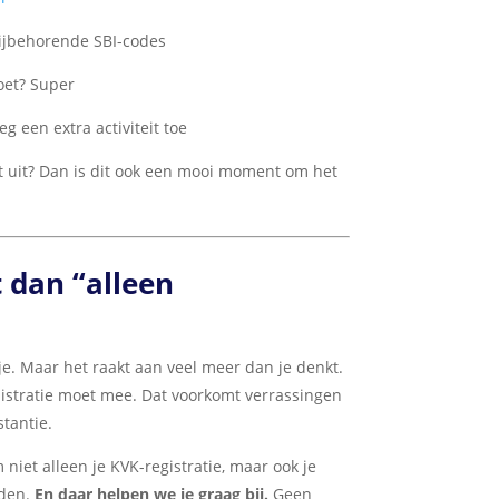
 bijbehorende SBI-codes
oet? Super
g een extra activiteit toe
iet uit? Dan is dit ook een mooi moment om het
 dan “alleen
je. Maar het raakt aan veel meer dan je denkt.
inistratie moet mee. Dat voorkomt verrassingen
stantie.
niet alleen je KVK-registratie, maar ook je
uden.
En daar helpen we je graag bij.
Geen