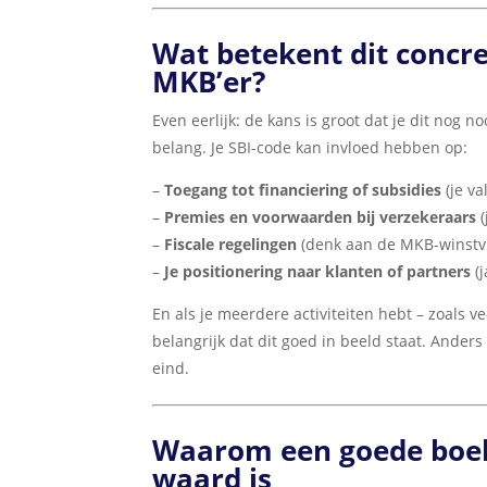
Wat betekent dit concree
MKB’er?
Even eerlijk: de kans is groot dat je dit nog n
belang. Je SBI-code kan invloed hebben op:
–
Toegang tot financiering of subsidies
(je va
–
Premies en voorwaarden bij verzekeraars
(
–
Fiscale regelingen
(denk aan de MKB-winstvri
–
Je positionering naar klanten of partners
(j
En als je meerdere activiteiten hebt – zoals v
belangrijk dat dit goed in beeld staat. Ander
eind.
Waarom een goede boek
waard is